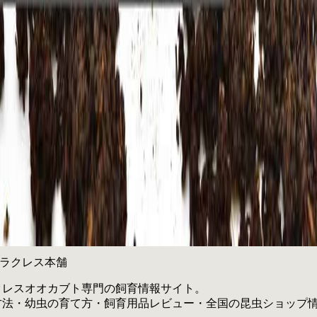
tter)
@hercules_honpo
ラクレス本舗
クレスオオカブト専門の飼育情報サイト。
方法・幼虫の育て方・飼育用品レビュー・全国の昆虫ショップ